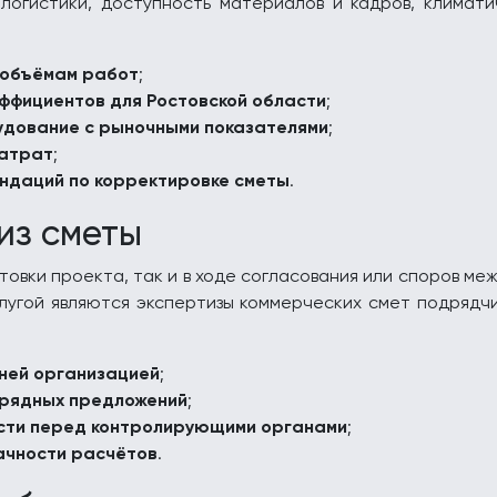
логистики, доступность материалов и кадров, климати
 объёмам работ
;
ффициентов для Ростовской области
;
удование с рыночными показателями
;
затрат
;
ндаций по корректировке сметы
.
из сметы
товки проекта, так и в ходе согласования или споров ме
лугой являются экспертизы коммерческих смет подрядч
ней организацией
;
дрядных предложений
;
ости перед контролирующими органами
;
ачности расчётов
.