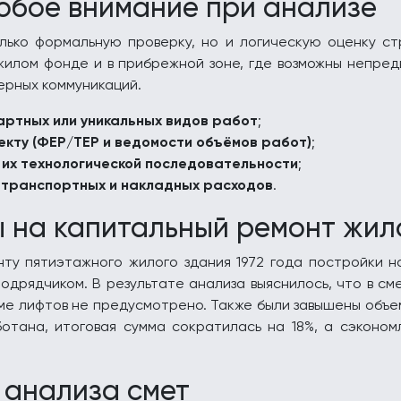
обое внимание при анализе
ько формальную проверку, но и логическую оценку ст
жилом фонде и в прибрежной зоне, где возможны непред
ерных коммуникаций.
ртных или уникальных видов работ
;
екту (ФЕР/ТЕР и ведомости объёмов работ)
;
 их технологической последовательности
;
 транспортных и накладных расходов
.
 на капитальный ремонт жило
нту пятиэтажного жилого здания 1972 года постройки н
дрядчиком. В результате анализа выяснилось, что в см
ме лифтов не предусмотрено. Также были завышены объ
отана, итоговая сумма сократилась на 18%, а сэконом
 анализа смет