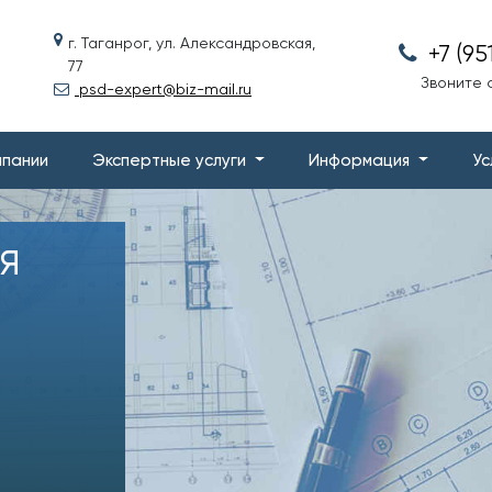
г. Таганрог, ул. Александровская,
+7 (95
77
Звоните с
psd-expert@biz-mail.ru
мпании
Экспертные услуги
Информация
Ус
Я